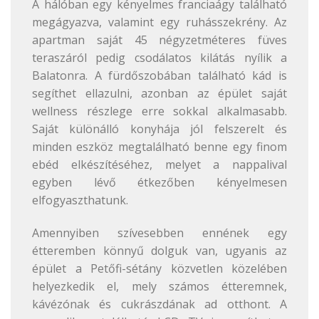
A hálóban egy kényelmes franciaágy található
megágyazva, valamint egy ruhásszekrény. Az
apartman saját 45 négyzetméteres füves
teraszáról pedig csodálatos kilátás nyílik a
Balatonra. A fürdőszobában található kád is
segíthet ellazulni, azonban az épület saját
wellness részlege erre sokkal alkalmasabb.
Saját különálló konyhája jól felszerelt és
minden eszköz megtalálható benne egy finom
ebéd elkészítéséhez, melyet a nappalival
egyben lévő étkezőben kényelmesen
elfogyaszthatunk.
Amennyiben szívesebben ennének egy
étteremben könnyű dolguk van, ugyanis az
épület a Petőfi-sétány közvetlen közelében
helyezkedik el, mely számos étteremnek,
kávézónak és cukrászdának ad otthont. A